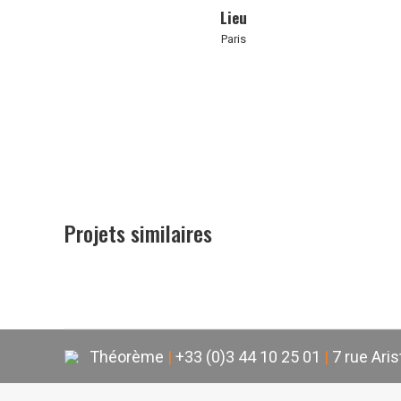
Lieu
Paris
Projets similaires
Théorème
|
+33 (0)3 44 10 25 01
|
7 rue Ari