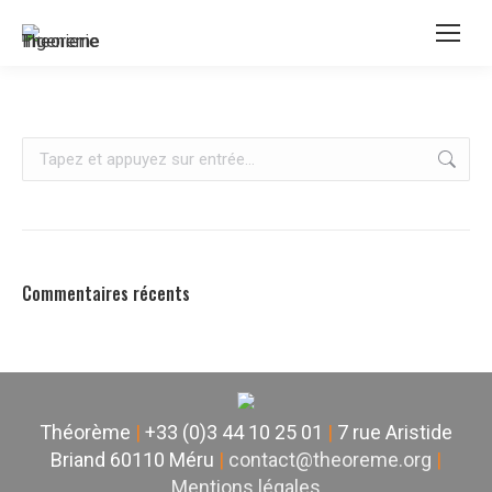
Recherche
:
Commentaires récents
Théorème
|
+33 (0)3 44 10 25 01
|
7 rue Aristide
Briand 60110 Méru
|
contact@theoreme.org
|
Mentions légales