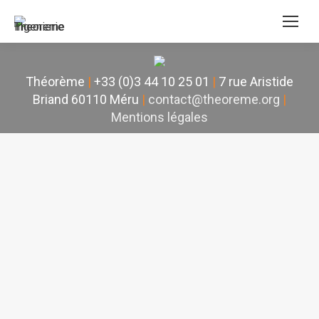
Théorème
|
+33 (0)3 44 10 25 01
|
7 rue Aristide
Briand 60110 Méru
|
contact@theoreme.org
|
Mentions légales