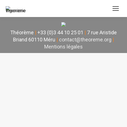
Théorème
|
+33 (0)3 44 10 25 01
|
7 rue Aristide
Briand 60110 Méru
|
contact@theoreme.org
|
Mentions légales