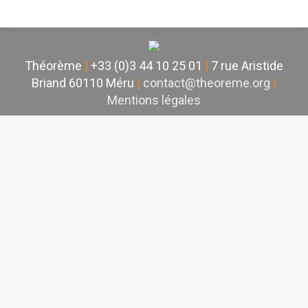
Théorème
|
+33 (0)3 44 10 25 01
|
7 rue Aristide
Briand 60110 Méru
|
contact@theoreme.org
|
Mentions légales